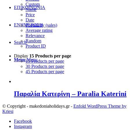
Custom
ΕΠΙΚΟΙΝΩΝΙΑ
Name
Price
Date
ΕΝΗΜΕΡΩΣΗ
Popularity (sales)
Average rating
Relevance
Random
Search
Product ID
Display
15 Products per page
Menu
Menu
15 Products per page
30 Products per page
45 Products per page
Παραλία Κατερίνη – Paralia Katerini
© Copyright - makedoniaholidays.gr -
Enfold WordPress Theme by
Kriesi
Facebook
Instagram