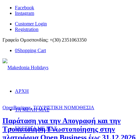
Facebook
Instagram
Customer Login
Registration
Γραφείο Ομοσπονδίας: +(30) 2351063350
0
Shopping Cart
ΑΡΧΗ
OpenBusiness
,
ΤΟΥΡΙΣΤΙΚΗ ΝΟΜΟΘΕΣΙΑ
ΤΑ ΜΕΛΗ ΜΑΣ
Παράταση για την Απογραφή και την
Τροποποίηση Γνωστοποίησης στην
ΣΧΕΤΙΚΑ ΜΕ ΜΑΣ
πλατφόρμα Open Business έως 31.12.2026