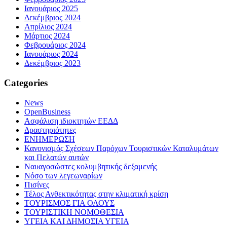
Ιανουάριος 2025
Δεκέμβριος 2024
Απρίλιος 2024
Μάρτιος 2024
Φεβρουάριος 2024
Ιανουάριος 2024
Δεκέμβριος 2023
Categories
News
OpenBusiness
Ασφάλιση ιδιοκτητών ΕΕΔΔ
Δραστηριότητες
ΕΝΗΜΕΡΩΣΗ
Κανονισμός Σχέσεων Παρόχων Τουριστικών Καταλυμάτων
και Πελατών αυτών
Ναυαγοσώστες κολυμβητικής δεξαμενής
Νόσο των λεγεωναρίων
Πισίνες
Τέλος Ανθεκτικότητας στην κλιματική κρίση
ΤΟΥΡΙΣΜΟΣ ΓΙΑ ΟΛΟΥΣ
ΤΟΥΡΙΣΤΙΚΗ ΝΟΜΟΘΕΣΙΑ
ΥΓΕΙΑ ΚΑΙ ΔΗΜΟΣΙΑ ΥΓΕΙΑ