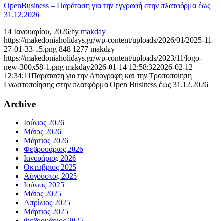
OpenBusiness – Παράταση για την εγγραφή στην πλατφόρμα έως
31.12.2026
14 Ιανουαρίου, 2026
/
by
makday
https://makedoniaholidays.gr/wp-content/uploads/2026/01/2025-11-
27-01-33-15.png
848
1277
makday
https://makedoniaholidays.gr/wp-content/uploads/2023/11/logo-
new-300x58-1.png
makday
2026-01-14 12:58:32
2026-02-12
12:34:11
Παράταση για την Απογραφή και την Τροποποίηση
Γνωστοποίησης στην πλατφόρμα Open Business έως 31.12.2026
Archive
Ιούνιος 2026
Μάιος 2026
Μάρτιος 2026
Φεβρουάριος 2026
Ιανουάριος 2026
Οκτώβριος 2025
Αύγουστος 2025
Ιούνιος 2025
Μάιος 2025
Απρίλιος 2025
Μάρτιος 2025
Φεβρουάριος 2025