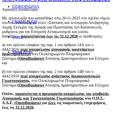
ΕΠΙΚΟΙΝΩΝΙΑ
Αγαπητοί συνάδελφοι,
Με τροπολογία που κατατέθηκε στις 26-11-2025 στο σχέδιο νόμου
ΕΝΗΜΕΡΩΣΗ
του υπ. Ανάπτυξης με τίτλο «Σύσταση και λειτουργία Ανεξάρτητης
Αρχής Ελέγχου της Αγοράς και Προστασίας του Καταναλωτή,
ρυθμίσεις για την Επιτροπή Ανταγωνισμού και λοιπές
διατάξεις»,
παρατείνονται έως τις 31.12.2026
οι προθεσμίες:
Search
α) του πρώτου εδαφίου της παρ. 1 του άρθρου 14Α του ν.
4442/2016
περί υποχρέωσης
απογραφής
υφιστάμενων
Menu
Menu
δραστηριοτήτων
στο Ολοκληρωμένο Πληροφοριακό
Σύστημα
(OpenBusiness)
Άσκησης Δραστηριοτήτων και Ελέγχου
και
β) του πρώτου εδαφίου της παρ. 2 του άρθρου 14Β του ν.
4442/2016
περί υποχρέωσης
ανάρτησης δικαιολογητικών
Γνωστοποίησης
, στο Ολοκληρωμένο Πληροφοριακό
Σύστημα
(OpenBusiness)
Άσκησης Δραστηριοτήτων και Ελέγχου.
Οπότε,
παρατείνεται
η ημερομηνία υποχρέωσης της υποβολής
Απογραφής και Τροποποίησης Γνωστοποίησης
στο Ο.Π.Σ.-
Α.Δ.Ε.
(OpenBusiness)
για
όλες
τις τουριστικές επιχειρήσεις
έως τις
31.12.2026
.