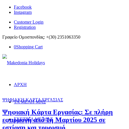
Facebook
Instagram
Customer Login
Registration
Γραφείο Ομοσπονδίας: +(30) 2351063350
0
Shopping Cart
ΑΡΧΗ
ΨΗΦΙΑΚΗ ΚΑΡΤΑ ΕΡΓΑΣΙΑΣ
ΤΑ ΜΕΛΗ ΜΑΣ
Ψηφιακή Κάρτα Εργασίας: Σε πλήρη
εφαρμογή από 1η Μαρτίου 2025 σε
ΣΧΕΤΙΚΑ ΜΕ ΜΑΣ
εστίαση και τουρισμό