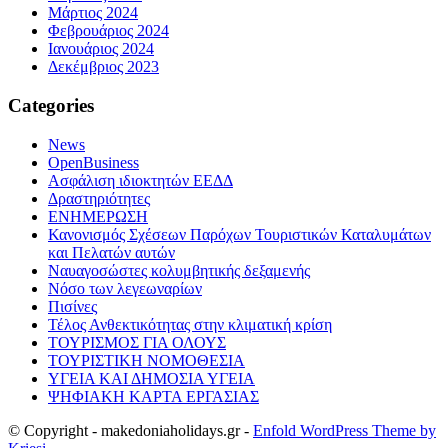
Μάρτιος 2024
Φεβρουάριος 2024
Ιανουάριος 2024
Δεκέμβριος 2023
Categories
News
OpenBusiness
Ασφάλιση ιδιοκτητών ΕΕΔΔ
Δραστηριότητες
ΕΝΗΜΕΡΩΣΗ
Κανονισμός Σχέσεων Παρόχων Τουριστικών Καταλυμάτων
και Πελατών αυτών
Ναυαγοσώστες κολυμβητικής δεξαμενής
Νόσο των λεγεωναρίων
Πισίνες
Τέλος Ανθεκτικότητας στην κλιματική κρίση
ΤΟΥΡΙΣΜΟΣ ΓΙΑ ΟΛΟΥΣ
ΤΟΥΡΙΣΤΙΚΗ ΝΟΜΟΘΕΣΙΑ
ΥΓΕΙΑ ΚΑΙ ΔΗΜΟΣΙΑ ΥΓΕΙΑ
ΨΗΦΙΑΚΗ ΚΑΡΤΑ ΕΡΓΑΣΙΑΣ
© Copyright - makedoniaholidays.gr -
Enfold WordPress Theme by