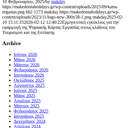
10 Φεβρουαρίου, 2025
/
by
makday
https://makedoniaholidays.gr/wp-content/uploads/2025/09/karta-
ergasias.png
662
1273
makday
https://makedoniaholidays.gr/wp-
content/uploads/2023/11/logo-new-300x58-1.png
makday
2025-02-
10 15:11:35
2026-02-12 12:40:22
Ερμηνευτική εγκύκλιος για την
εφαρμογή της Ψηφιακής Κάρτας Εργασίας στους κλάδους του
Τουρισμού και της Εστίασης
Archive
Ιούνιος 2026
Μάιος 2026
Μάρτιος 2026
Φεβρουάριος 2026
Ιανουάριος 2026
Οκτώβριος 2025
Αύγουστος 2025
Ιούνιος 2025
Μάιος 2025
Απρίλιος 2025
Μάρτιος 2025
Φεβρουάριος 2025
Ιανουάριος 2025
Δεκέμβριος 2024
Απρίλιος 2024