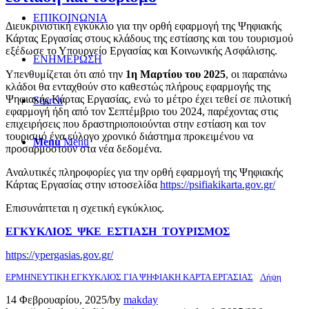
ΕΠΙΚΟΙΝΩΝΙΑ
Διευκρινιστική εγκύκλιο για την ορθή εφαρμογή της Ψηφιακής
Κάρτας Εργασίας στους κλάδους της εστίασης και του τουρισμού
εξέδωσε το Υπουργείο Εργασίας και Κοινωνικής Ασφάλισης.
ΕΝΗΜΕΡΩΣΗ
Υπενθυμίζεται ότι από την
1η Μαρτίου του 2025
, οι παραπάνω
κλάδοι θα ενταχθούν στο καθεστώς πλήρους εφαρμογής της
Ψηφιακής Κάρτας Εργασίας, ενώ το μέτρο έχει τεθεί σε πιλοτική
Search
εφαρμογή ήδη από τον Σεπτέμβριο του 2024, παρέχοντας στις
επιχειρήσεις που δραστηριοποιούνται στην εστίαση και τον
τουρισμό ένα εύλογο χρονικό διάστημα προκειμένου να
Menu
Menu
προσαρμοστούν στα νέα δεδομένα.
Αναλυτικές πληροφορίες για την ορθή εφαρμογή της Ψηφιακής
Κάρτας Εργασίας στην ιστοσελίδα
https://psifiakikarta.gov.gr/
Επισυνάπτεται η σχετική εγκύκλιος.
ΕΓΚΥΚΛΙΟΣ_ΨΚΕ_ΕΣΤΙΑΣΗ_ΤΟΥΡΙΣΜΟΣ
https://ypergasias.gov.gr/
ΕΡΜΗΝΕΥΤΙΚΗ ΕΓΚΥΚΛΙΟΣ ΓΙΑ ΨΗΦΙΑΚΗ ΚΑΡΤΑ ΕΡΓΑΣΙΑΣ
Λήψη
14 Φεβρουαρίου, 2025
/
by
makday