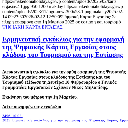
https://makedoniaholidays.gr/wp-content/uploads/2025/02/karta-
ergasias2-1.jpg
950
1200
makday
https://makedoniaholidays.gr/wp-
content/uploads/2023/11/logo-new-300x58-1.png
makday
2025-02-
14 09:23:30
2026-02-12 12:50:09
Ψηφιακή Κάρτα Εργασίας: Σε
πλήρη εφαρμογή από 1η Μαρτίου 2025 σε εστίαση και τουρισμό
ΨΗΦΙΑΚΗ ΚΑΡΤΑ ΕΡΓΑΣΙΑΣ
Ερμηνευτική εγκύκλιος για την εφαρμογή
της Ψηφιακής Κάρτας Εργασίας στους
κλάδους του Τουρισμού και της Εστίασης
Διευκρινιστική εγκύκλιο για την ορθή εφαρμογή της
Ψηφιακής
Κάρτας Εργασίας
στους κλάδους της Εστίασης και του
Τουρισμού εξέδωσε τη Δευτέρα 10 Φεβρουαρίου ο Γενικός
Γραμματέας Εργασιακών Σχέσεων Νίκος Μηλαπίδης.
Εκκίνηση του μέτρου την 1η Μαρτίου.
Δείτε συνημμένα την εγκύκλιο
3496_10-02-
2025_Ερμηνευτική_εγκύκλιος_για_την_εφαρμογή_της_Ψηφιακής_Κάρτας_Εργα