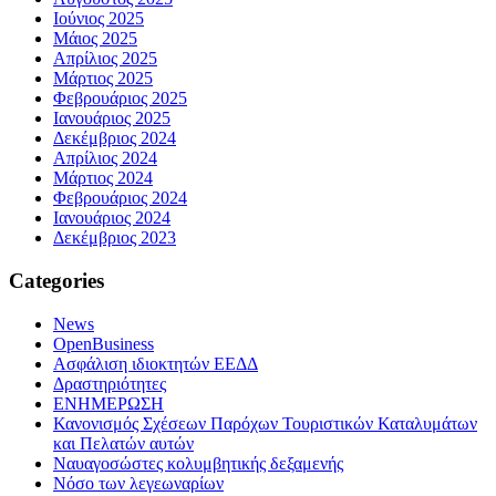
Ιούνιος 2025
Μάιος 2025
Απρίλιος 2025
Μάρτιος 2025
Φεβρουάριος 2025
Ιανουάριος 2025
Δεκέμβριος 2024
Απρίλιος 2024
Μάρτιος 2024
Φεβρουάριος 2024
Ιανουάριος 2024
Δεκέμβριος 2023
Categories
News
OpenBusiness
Ασφάλιση ιδιοκτητών ΕΕΔΔ
Δραστηριότητες
ΕΝΗΜΕΡΩΣΗ
Κανονισμός Σχέσεων Παρόχων Τουριστικών Καταλυμάτων
και Πελατών αυτών
Ναυαγοσώστες κολυμβητικής δεξαμενής
Νόσο των λεγεωναρίων