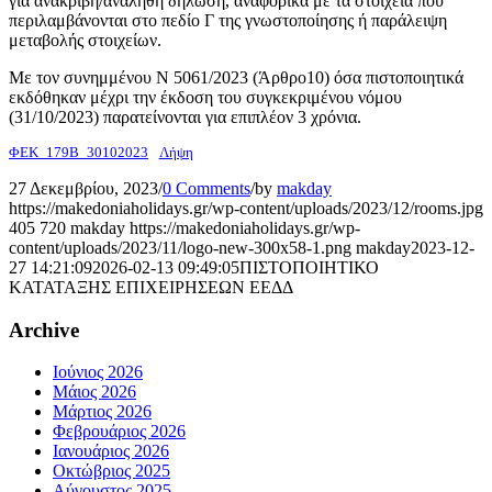
για ανακριβή/αναληθή δήλωση, αναφορικά με τα στοιχεία που
περιλαμβάνονται στο πεδίο Γ της γνωστοποίησης ή παράλειψη
μεταβολής στοιχείων.
Με τον συνημμένου Ν 5061/2023 (Άρθρο10) όσα πιστοποιητικά
εκδόθηκαν μέχρι την έκδοση του συγκεκριμένου νόμου
(31/10/2023) παρατείνονται για επιπλέον 3 χρόνια.
ΦΕΚ_179Β_30102023
Λήψη
27 Δεκεμβρίου, 2023
/
0 Comments
/
by
makday
https://makedoniaholidays.gr/wp-content/uploads/2023/12/rooms.jpg
405
720
makday
https://makedoniaholidays.gr/wp-
content/uploads/2023/11/logo-new-300x58-1.png
makday
2023-12-
27 14:21:09
2026-02-13 09:49:05
ΠΙΣΤΟΠΟΙΗΤΙΚΟ
ΚΑΤΑΤΑΞΗΣ ΕΠΙΧΕΙΡΗΣΕΩΝ ΕΕΔΔ
Archive
Ιούνιος 2026
Μάιος 2026
Μάρτιος 2026
Φεβρουάριος 2026
Ιανουάριος 2026
Οκτώβριος 2025
Αύγουστος 2025