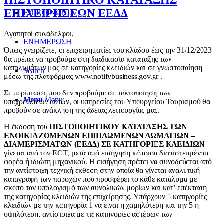
ΠΙΣΤΟΠΟΙΗΤΙΚΟ ΚΑΤΑΤΑΞΗΣ
ΕΠΙΧΕΙΡΗΣΕΩΝ ΕΕΔΔ
ΕΠΙΚΟΙΝΩΝΙΑ
Αγαπητοί συνάδελφοι,
ΕΝΗΜΕΡΩΣΗ
Όπως γνωρίζετε, οι επιχειρηματίες του κλάδου έως την 31/12/2023
θα πρέπει να προβούμε στη διαδικασία κατάταξης των
καταλυμάτων μας σε κατηγορίες κλειδιών και σε γνωστοποίηση
Search
μέσω της πλατφόρμας www.notifybusiness.gov.gr .
Σε περίπτωση που δεν προβούμε σε τακτοποίηση των
Menu
Menu
υποχρεώσεων αυτών, οι υπηρεσίες του Υπουργείου Τουρισμού θα
προβούν σε ανάκληση της άδειας λειτουργίας μας.
Η έκδοση του
ΠΙΣΤΟΠΟΙΗΤΙΚΟΥ ΚΑΤΑΤΑΞΗΣ ΤΩΝ
ΕΝΟΙΚΙΑΖΟΜΕΝΩΝ ΕΠΙΠΛΩΜΕΝΩΝ ΔΩΜΑΤΙΩΝ –
ΔΙΑΜΕΡΙΣΜΑΤΩΝ (ΕΕΔΔ) ΣΕ ΚΑΤΗΓΟΡΙΕΣ ΚΛΕΙΔΙΩΝ
γίνεται από τον ΕΟΤ, μετά από εισήγηση κάποιου διαπιστευμένου
φορέα ή ιδιώτη μηχανικού. Η εισήγηση πρέπει να συνοδεύεται από
την αντίστοιχη τεχνική έκθεση στην οποία θα γίνεται αναλυτική
καταγραφή των παροχών που προσφέρει το κάθε κατάλυμα με
σκοπό τον υπολογισμό των συνολικών μορίων και κατ’ επέκταση
της κατηγορίας κλειδιών της επιχείρησης. Υπάρχουν 5 κατηγορίες
κλειδιών με την κατηγορία 1 να είναι η χαμηλότερη και την 5 η
υψηλότερη, αντίστοιχα με τις κατηγορίες αστέρων των