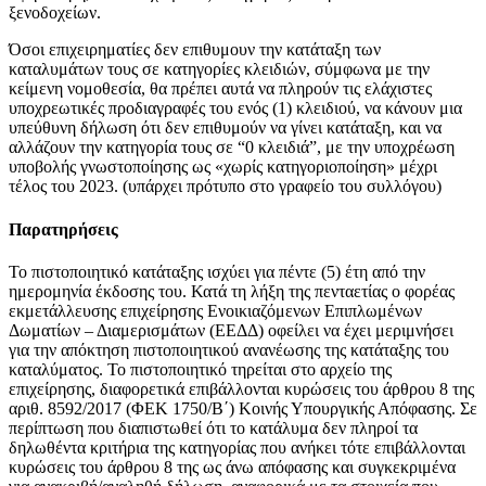
ξενοδοχείων.
Όσοι επιχειρηματίες δεν επιθυμουν την κατάταξη των
καταλυμάτων τους σε κατηγορίες κλειδιών, σύμφωνα με την
κείμενη νομοθεσία, θα πρέπει αυτά να πληρούν τις ελάχιστες
υποχρεωτικές προδιαγραφές του ενός (1) κλειδιού, να κάνουν μια
υπεύθυνη δήλωση ότι δεν επιθυμούν να γίνει κατάταξη, και να
αλλάζουν την κατηγορία τους σε “0 κλειδιά”, με την υποχρέωση
υποβολής γνωστοποίησης ως «χωρίς κατηγοριοποίηση» μέχρι
τέλος του 2023. (υπάρχει πρότυπο στο γραφείο του συλλόγου)
Παρατηρήσεις
Το πιστοποιητικό κατάταξης ισχύει για πέντε (5) έτη από την
ημερομηνία έκδοσης του. Κατά τη λήξη της πενταετίας ο φορέας
εκμετάλλευσης επιχείρησης Ενοικιαζόμενων Επιπλωμένων
Δωματίων – Διαμερισμάτων (ΕΕΔΔ) οφείλει να έχει μεριμνήσει
για την απόκτηση πιστοποιητικού ανανέωσης της κατάταξης του
καταλύματος. Το πιστοποιητικό τηρείται στο αρχείο της
επιχείρησης, διαφορετικά επιβάλλονται κυρώσεις του άρθρου 8 της
αριθ. 8592/2017 (ΦΕΚ 1750/Β΄) Κοινής Υπουργικής Απόφασης. Σε
περίπτωση που διαπιστωθεί ότι το κατάλυμα δεν πληροί τα
δηλωθέντα κριτήρια της κατηγορίας που ανήκει τότε επιβάλλονται
κυρώσεις του άρθρου 8 της ως άνω απόφασης και συγκεκριμένα