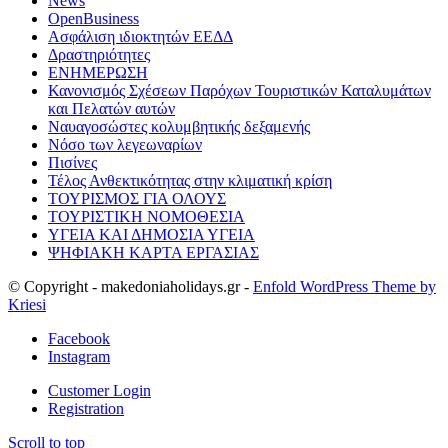
News
OpenBusiness
Ασφάλιση ιδιοκτητών ΕΕΔΔ
Δραστηριότητες
ΕΝΗΜΕΡΩΣΗ
Κανονισμός Σχέσεων Παρόχων Τουριστικών Καταλυμάτων
και Πελατών αυτών
Ναυαγοσώστες κολυμβητικής δεξαμενής
Νόσο των λεγεωναρίων
Πισίνες
Τέλος Ανθεκτικότητας στην κλιματική κρίση
ΤΟΥΡΙΣΜΟΣ ΓΙΑ ΟΛΟΥΣ
ΤΟΥΡΙΣΤΙΚΗ ΝΟΜΟΘΕΣΙΑ
ΥΓΕΙΑ ΚΑΙ ΔΗΜΟΣΙΑ ΥΓΕΙΑ
ΨΗΦΙΑΚΗ ΚΑΡΤΑ ΕΡΓΑΣΙΑΣ
© Copyright - makedoniaholidays.gr -
Enfold WordPress Theme by
Kriesi
Facebook
Instagram
Customer Login
Registration
Scroll to top