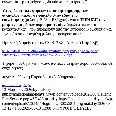
επωνυμία της επιχείρησης, διεύθυνση επιχείρησης”
Υποχρέωση των φορέων εκτός της τήρησης των
δικαιολογητικών σε φάκελο στην έδρα της
επιχείρησης
(μελέτη, Βιβλίο Ελέγχου) είναι η
ΤΗΡΗΣΗ των
μέτρων και μέσων πυροπροστασίας
(προληπτικών και
κατασταλτικών) που απορρέουν από την ισχύουσα Νομοθεσία και
την ορθά συντεταγμένη μελέτη πυροπροστασίας.
Προβολή Νομοθεσίας (ΦΕΚ Β’ 3340, Αρθρο 5 Παρ.1 γβ)
ΦΕΚ 3340 Β_2025_Διαδικασία γνωστοποίησης έναρξης λειτουργίας
τουριστικών καταλυμάτων μέσω ΟΠΣ-ΑΔΕ
Λήψη
Τήρηση προληπτικών -κατασταλτικών μέτρων πυροπροστασίας σε
επιχειρήσεις
πηγή: Διεύθυνση Πυροσβεστικής Υπηρεσίας
pyroprostasia
Λήψη
13 Μαρτίου, 2026
/
by
makday
https://makedoniaholidays.gr/wp-content/uploads/2026/03/Hellenic-
Fire-Service.png
467
428
makday
https://makedoniaholidays.gr/wp-
content/uploads/2023/11/logo-new-300x58-1.png
makday
2026-03-
13 12:41:55
2026-03-13 13:08:54
ΠΥΡΟΠΡΟΣΤΑΣΙΑ