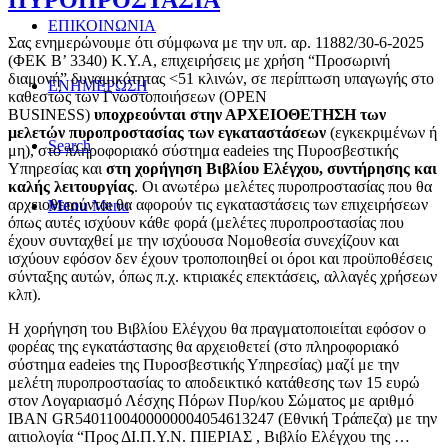
ΠΥΡΟΠΡΟΣΤΑΣΙΑ
ΕΠΙΚΟΙΝΩΝΙΑ
Σας ενημερώνουμε ότι σύμφωνα με την υπ. αρ. 11882/30-6-2025
(ΦΕΚ Β’ 3340) Κ.Υ.Α, επιχειρήσεις με χρήση “Προσωρινή
διαμονή” δυναμικότητας <51 κλινών, σε περίπτωση υπαγωγής στο
ΕΝΗΜΕΡΩΣΗ
καθεστώς των Γνωστοποιήσεων (OPEN
BUSINESS)
υποχρεούνται στην ΑΡΧΕΙΟΘΕΤΗΣΗ των
μελετών πυροπροστασίας των εγκαταστάσεων
(εγκεκριμένων ή
Search
μη), στο πληροφοριακό σύστημα eadeies της Πυροσβεστικής
Υπηρεσίας και
στη χορήγηση Βιβλίου Ελέγχου, συντήρησης και
καλής λειτουργίας
. Οι ανωτέρω μελέτες πυροπροστασίας που θα
αρχειοθετούνται θα αφορούν τις εγκαταστάσεις των επιχειρήσεων
Menu
Menu
όπως αυτές ισχύουν κάθε φορά (μελέτες πυροπροστασίας που
έχουν συνταχθεί με την ισχύουσα Νομοθεσία συνεχίζουν και
ισχύουν εφόσον δεν έχουν τροποποιηθεί οι όροι και προϋποθέσεις
σύνταξης αυτών, όπως π.χ. κτιριακές επεκτάσεις, αλλαγές χρήσεων
κλπ).
Η χορήγηση του Βιβλίου Ελέγχου θα πραγματοποιείται εφόσον ο
φορέας της εγκατάστασης θα αρχειοθετεί (στο πληροφοριακό
σύστημα eadeies της Πυροσβεστικής Υπηρεσίας) μαζί με την
μελέτη πυροπροστασίας το αποδεικτικό κατάθεσης των 15 ευρώ
στον Λογαριασμό Λέσχης Πόρων Πυρ/κου Σώματος με αριθμό
IBAN GR5401100400000004054613247 (Εθνική Τράπεζα) με την
αιτιολογία “Προς ΔΙ.Π.Υ.Ν. ΠΙΕΡΙΑΣ , Βιβλίο Ελέγχου της …